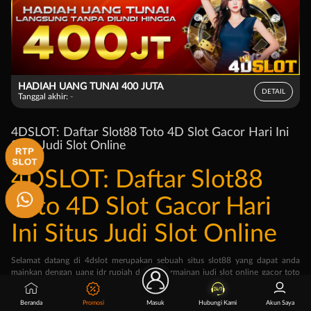
HADIAH UANG TUNAI 400 JUTA
DETAIL
Tanggal akhir:
-
4DSLOT: Daftar Slot88 Toto 4D Slot Gacor Hari Ini
Situs Judi Slot Online
4DSLOT: Daftar Slot88
Toto 4D Slot Gacor Hari
Ini Situs Judi Slot Online
Selamat datang di 4dslot merupakan sebuah situs slot88 yang dapat anda
mainkan dengan uang idr rupiah dalam permainan judi slot online gacor toto
4d hari ini. Agar bisa melipatkan uang anda dengan cara bermain game yang
telah disediakan oleh situs toto 4d slot gacor hari ini. Minimal pengisian saldo
Beranda
Promosi
Masuk
Hubungi Kami
Akun Saya
sangat terbatas yaitu hanya Rp 10.000 saja sudah dapat menikmati sensasi