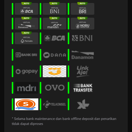
* Selama bank maintenance dan bank offline deposit dan penarikan
tidak dapat diproses