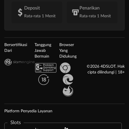
Deposit
Penarikan
Rata-rata 1 Menit
Rata-rata 1 Menit
Bersertifikasi
Tanggung
Browser
Dari
Jawab
Yang
Bermain
Didukung
©2026 4DSLOT. Hak
cipta dilindungi | 18+
Platform Penyedia Layanan
Slots