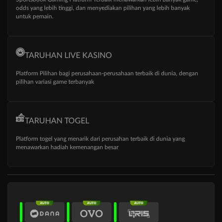
odds yang lebih tinggi, dan menyediakan pilihan yang lebih banyak
untuk pemain.
TARUHAN LIVE KASINO
Platform Pilihan bagi perusahaan-perusahaan terbaik di dunia, dengan
pilihan variasi game terbanyak
TARUHAN TOGEL
Platform togel yang menarik dari perusahan terbaik di dunia yang
menawarkan hadiah kemenangan besar