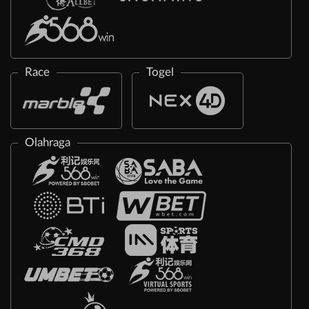
Race
Togel
Olahraga