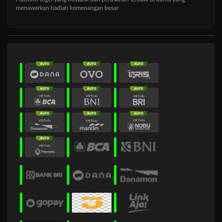
menawarkan hadiah kemenangan besar