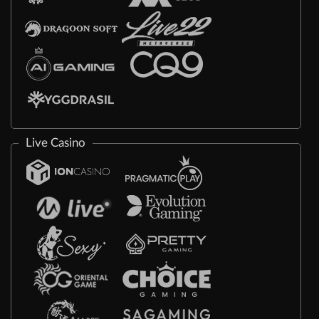
Live Casino