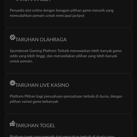
Penyedia slot online dengan beragam pilihan game menarik yang
memudahkan pemain untuk mencapai jackpot
TARUHAN OLAHRAGA
Sportsbook Gaming Platform Terbaik menawarkan lebih banyak game,
odds yang lebih tinggi, dan menyediakan pilihan yang lebih banyak
untuk pemain.
TARUHAN LIVE KASINO
Platform Pilihan bagi perusahaan-perusahaan terbaik di dunia, dengan
pilihan variasi game terbanyak
TARUHAN TOGEL
Platform togel yang menarik dari perusahan terbaik di dunia yang