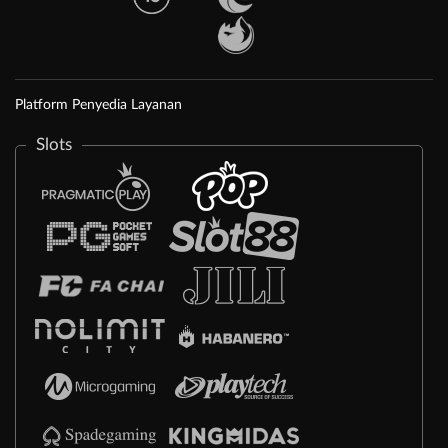
Platform Penyedia Layanan
Slots