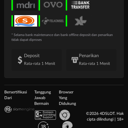
* Selama bank maintenance dan bank offline deposit dan penarikan
tidak dapat diproses
Deposit
Penarikan
Rata-rata 1 Menit
Rata-rata 1 Menit
Bersertifikasi
Tanggung
Browser
Dari
Jawab
Yang
Bermain
Didukung
©2026 4DSLOT. Hak
cipta dilindungi | 18+