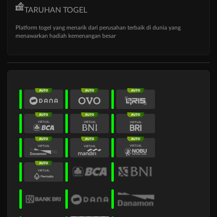
TARUHAN TOGEL
Platform togel yang menarik dari perusahan terbaik di dunia yang
menawarkan hadiah kemenangan besar