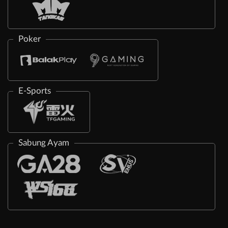
Poker
E-Sports
Sabung Ayam