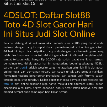
Situs Judi Slot Online
4DSLOT: Daftar Slot88
Toto 4D Slot Gacor Hari
Ini Situs Judi Slot Online
Selamat datang di 4dslot merupakan sebuah situs slot88 yang dapat anda
mainkan dengan uang idr rupiah dalam permainan judi slot online gacor toto
4d hari ini. Agar bisa melipatkan uang anda dengan cara bermain game yang
telah disediakan oleh situs toto 4d slot gacor hari ini. Minimal pengisian saldo
sangat terbatas yaitu hanya Rp 10.000 saja sudah dapat menikmati sensasi
permainan toto 4d slot gacor hari ini yang sedang booming sekarang. 4DSlot
partner dari
slot88
adalah website yang menawarkan sejumlah link slot gacor
online mulai dari permainan terbaru dan cocok untuk para pemula mainkan.
Permainan tesebut benar-benar profesional dan sangat unik fiturnya sudah
tersedia pada situs tersebut. Kalian dapat mencoba bermain pada website judi
toto 4d
slot online sekarang juga hanya melalui link alternatif slot88 sudah
disediakan oleh kami. Segera dapatkan bonus besar setiap harinya agar bisa
menjadi tempat cuan sampingan bagi kalian semua.