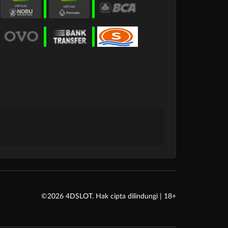
©2026 4DSLOT. Hak cipta dilindungi | 18+