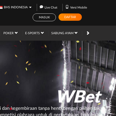
BHS INDONESIA
Live Chat
Versi Mobile
DAFTAR
MASUK
PROMOSI
POKER
E-SPORTS
SABUNG AYAM
WBet
i dan kegembiraan tanpa henti dengan pilihan tak
ompetisi olahraga untuk di pertaruhkan, baik lokal