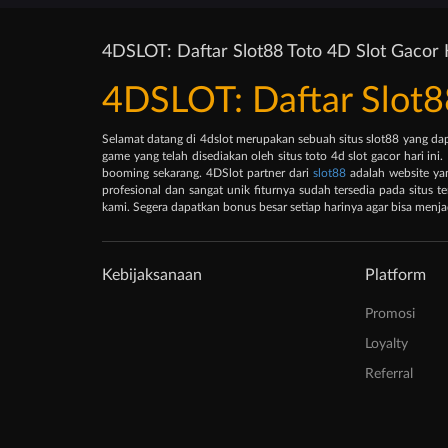
4DSLOT: Daftar Slot88 Toto 4D Slot Gacor Ha
4DSLOT: Daftar Slot88
Selamat datang di 4dslot merupakan sebuah situs slot88 yang dap
game yang telah disediakan oleh situs toto 4d slot gacor hari in
booming sekarang. 4DSlot partner dari
slot88
adalah website yan
profesional dan sangat unik fiturnya sudah tersedia pada situs 
kami. Segera dapatkan bonus besar setiap harinya agar bisa menj
Kebijaksanaan
Platform
Promosi
Loyalty
Referral