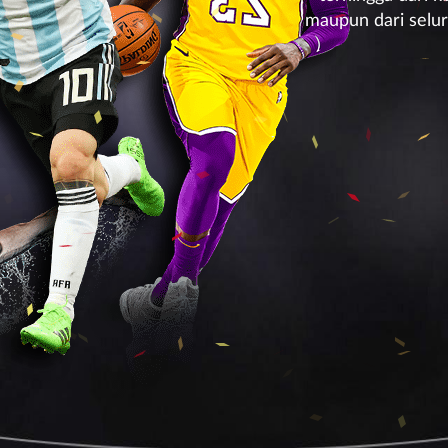
maupun dari selur