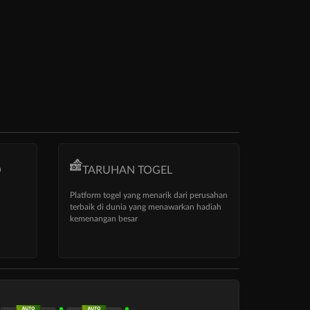
O
TARUHAN TOGEL
Platform togel yang menarik dari perusahan
terbaik di dunia yang menawarkan hadiah
kemenangan besar