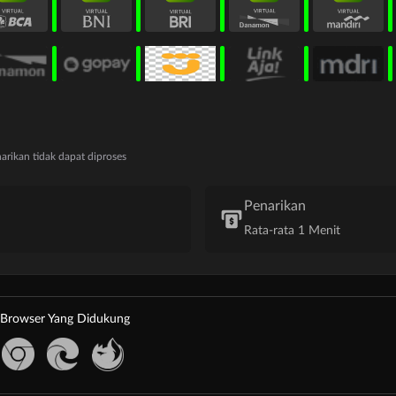
arikan tidak dapat diproses
Penarikan
Rata-rata 1 Menit
Browser Yang Didukung