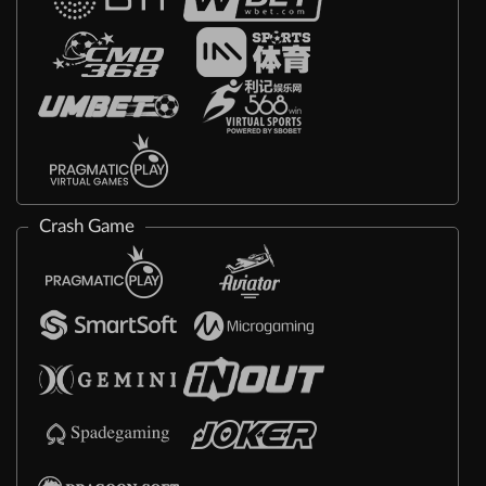
Crash Game