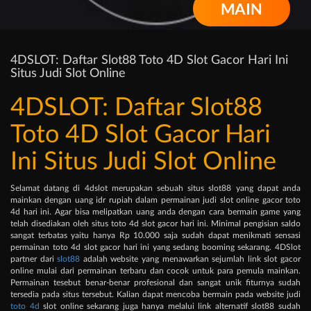
MAIN
4DSLOT: Daftar Slot88 Toto 4D Slot Gacor Hari Ini
Situs Judi Slot Online
4DSLOT: Daftar Slot88
Toto 4D Slot Gacor Hari
Ini Situs Judi Slot Online
Selamat datang di 4dslot merupakan sebuah situs slot88 yang dapat anda
mainkan dengan uang idr rupiah dalam permainan judi slot online gacor toto
4d hari ini. Agar bisa melipatkan uang anda dengan cara bermain game yang
telah disediakan oleh situs toto 4d slot gacor hari ini. Minimal pengisian saldo
sangat terbatas yaitu hanya Rp 10.000 saja sudah dapat menikmati sensasi
permainan toto 4d slot gacor hari ini yang sedang booming sekarang. 4DSlot
partner dari
slot88
adalah website yang menawarkan sejumlah link slot gacor
online mulai dari permainan terbaru dan cocok untuk para pemula mainkan.
Permainan tesebut benar-benar profesional dan sangat unik fiturnya sudah
tersedia pada situs tersebut. Kalian dapat mencoba bermain pada website judi
toto 4d
slot online sekarang juga hanya melalui link alternatif slot88 sudah