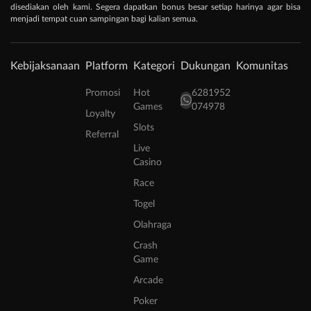
disediakan oleh kami. Segera dapatkan bonus besar setiap harinya agar bisa
menjadi tempat cuan sampingan bagi kalian semua.
Kebijaksanaan
Platform
Kategori
Dukungan
Komunitas
Promosi
Hot
6281952
Games
074978
Loyalty
Slots
Referral
Live
Casino
Race
Togel
Olahraga
Crash
Game
Arcade
Poker