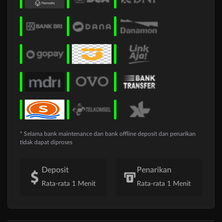
* Selama bank maintenance dan bank offline deposit dan penarikan
tidak dapat diproses
Deposit
Penarikan
Rata-rata 1 Menit
Rata-rata 1 Menit